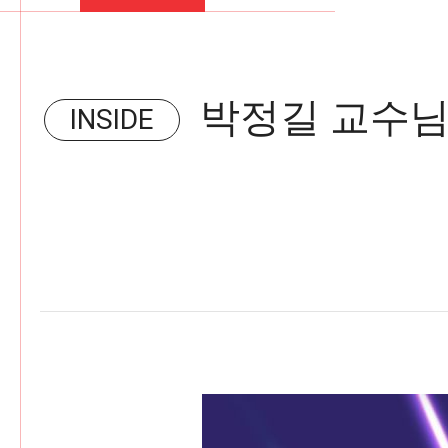
e
F
I
R
M
N
박정길 교수님
INSIDE
E
W
S